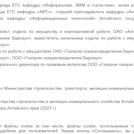
азряда ЕТС кафедры «Информатики, ЭММ и статистики», затем 
яда ЕТС кафедры «АИТ«»; старший преподаватель кафедры «Ан
тем кафедры «Информационных технологий» Алтайского госуд
алист отдела по имуществу и корпоративной работе ОАО «Алт
ление Барнаул»; заместитель начальника отдела по работе с и
наул»
а по работе с имуществом ОАО «Газпром газораспределение Барн
наул», ООО «Газпром газораспределение Барнаул»
ерального директора по правовым вопросам ООО «Газпром газора
о Министерства строительства, транспорта, жилищно-коммунально
ерства строительства и жилищно-коммунального хозяйства Алтайско
ра Алтайского края (2023 г.)
т файлы cookie (в том числе, файлы cookie, используемые «Я
удобнее для пользователей. Нажав кнопку «Соглашаюсь», вы 
ООО «Газпром газораспределение Барнаул»