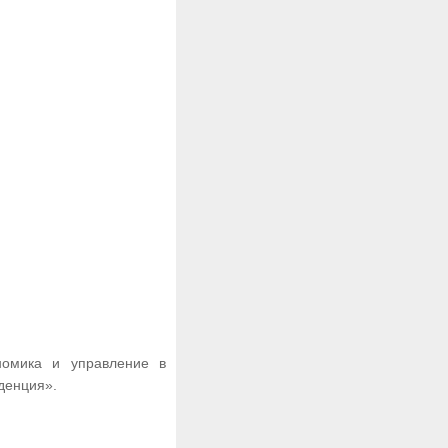
номика и управление в
денция».