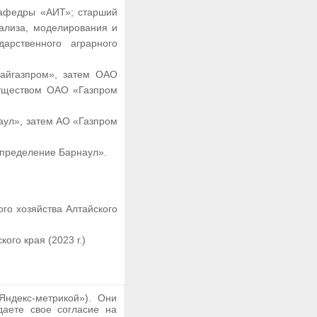
кафедры «АИТ»; старший
ализа, моделирования и
арственного аграрного
айгазпром», затем ОАО
муществом ОАО «Газпром
аул», затем АО «Газпром
спределение Барнаул».
го хозяйства Алтайского
го края (2023 г.)
ндекс-метрикой»). Они
даете свое согласие на